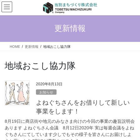
コ
ナ
ン
ビ
テ
ゲ
ン
ー
更新情報
ツ
シ
へ
ョ
ス
ン
HOME
更新情報
地域おこし協力隊
キ
に
ッ
移
プ
動
地域おこし協力隊
2020年8月13日
お知らせ
よねぐちさんをお借りして新しい
事業をします！
8月19日に商店街や地元のみなさま向けの今回の事業の趣旨説明会
あります よねぐちさん会議 8月12日2020年 実は毎週会議をよね
ぐちさんにてしています少しでもその様子を皆さんにお届けしよ